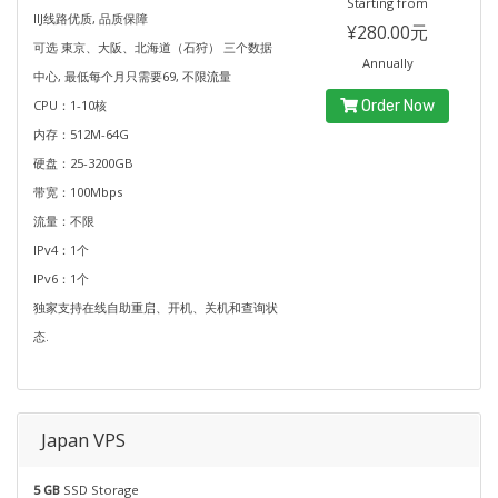
Starting from
IIJ线路优质, 品质保障
¥280.00元
可选 東京、大阪、北海道（石狩） 三个数据
Annually
中心, 最低每个月只需要69, 不限流量
CPU：1-10核
Order Now
内存：512M-64G
硬盘：25-3200GB
带宽：100Mbps
流量：不限
IPv4：1个
IPv6：1个
独家支持在线自助重启、开机、关机和查询状
态.
Japan VPS
5 GB
SSD Storage