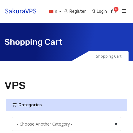
0
Shoppi
Register
Login
¥
Shopping Cart
Shopping Cart
VPS
Categories