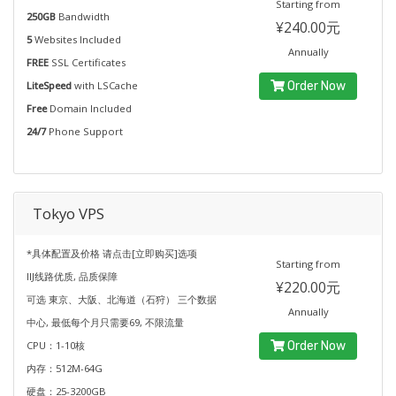
Starting from
250GB
Bandwidth
¥240.00元
5
Websites Included
Annually
FREE
SSL Certificates
LiteSpeed
with LSCache
Order Now
Free
Domain Included
24/7
Phone Support
Tokyo VPS
*具体配置及价格 请点击[立即购买]选项
Starting from
IIJ线路优质, 品质保障
¥220.00元
可选 東京、大阪、北海道（石狩） 三个数据
Annually
中心, 最低每个月只需要69, 不限流量
CPU：1-10核
Order Now
内存：512M-64G
硬盘：25-3200GB