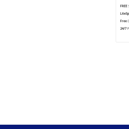
FREE
S
LiteS
Free
D
24/7