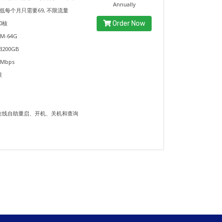
Annually
最低每个月只需要69, 不限流量
0核
Order Now
M-64G
3200GB
Mbps
限
在线自助重启、开机、关机和查询