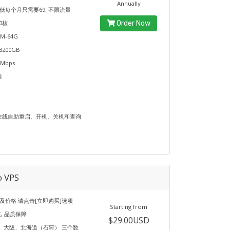
Annually
最低每个月只需要69, 不限流量
0核
Order Now
M-64G
3200GB
Mbps
限
在线自助重启、开机、关机和查询
o VPS
及价格 请点击[立即购买]选项
Starting from
质, 品质保障
$29.00USD
、大阪、北海道（石狩） 三个数