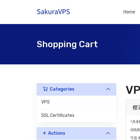
Home
Shopping Cart
V
Categories
VPS
樱
SSL Certificates
*具体
IIJ
Actions
可选 