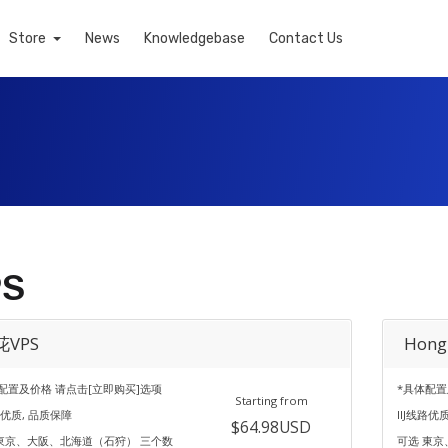
Store
News
Knowledgebase
Contact Us
PS
花VPS
Hong
配置及价格 请点击[立即购买]选项
*具体配置
Starting from
线路优质, 品质保障
IIJ线路优
$64.98USD
東京、大阪、北海道（石狩） 三个数
可选 東京