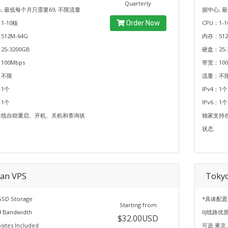
Quarterly
, 最低每个月只需要69, 不限流量
据中心, 
1-10核
Order Now
CPU：1-1
512M-64G
内存：512
5-3200GB
硬盘：25-
100Mbps
带宽：100
：不限
流量：不
：1个
IPv4：1个
：1个
IPv6：1个
在线自助重启、开机、关机和查询状
独家支持
状态.
pan VPS
Toky
SSD Storage
*具体配置
Starting from
B
Bandwidth
IIJ线路优
$32.00USD
ites Included
可选 東京