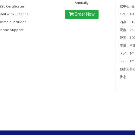
Annually
SL Certificates
据中心, 
peed
with LSCache
Order Now
CPU：1-1
omain Included
内存：512
Phone Support
硬盘：25-
带宽：100
流量：不
IPv4：1个
IPv6：1个
独家支持
状态.