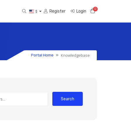
0
Shopping Cart
Register
Login
$
Knowledgebase
Portal Home
Search