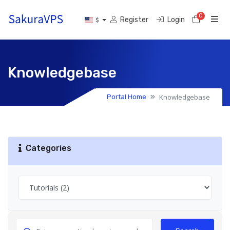
0
Shoppi
Register
Login
$
Knowledgebase
Knowledgebase
Portal Home
Categories