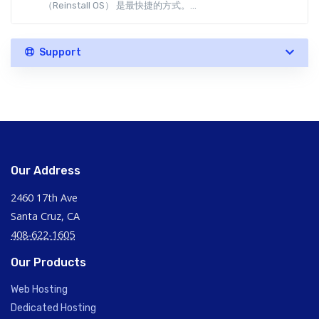
（Reinstall OS） 是最快捷的方式。...
Support
Our Address
2460 17th Ave
Santa Cruz, CA
408-622-1605
Our Products
Web Hosting
Dedicated Hosting